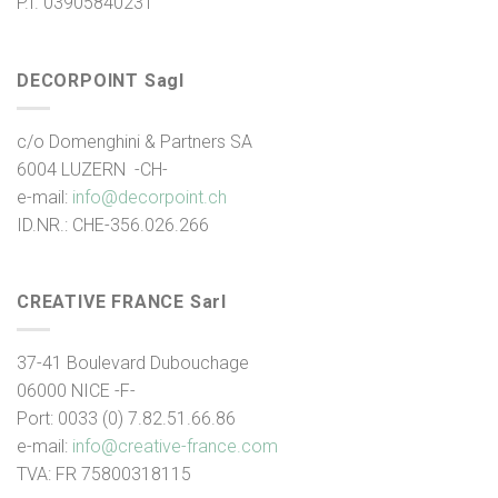
P.I. 03905840231
DECORPOINT Sagl
c/o Domenghini & Partners SA
6004 LUZERN -CH-
e-mail:
info@decorpoint.ch
ID.NR.: CHE-356.026.266
CREATIVE FRANCE Sarl
37-41 Boulevard Dubouchage
06000 NICE -F-
Port: 0033 (0) 7.82.51.66.86
e-mail:
info@creative-france.
com
TVA: FR 75800318115