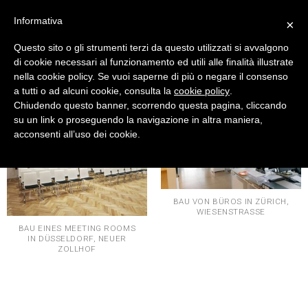
Skip
Informativa
×
to
content
Questo sito o gli strumenti terzi da questo utilizzati si avvalgono
di cookie necessari al funzionamento ed utili alle finalità illustrate
BÜROS
nella cookie policy. Se vuoi saperne di più o negare il consenso
a tutti o ad alcuni cookie, consulta la
cookie policy
.
Chiudendo questo banner, scorrendo questa pagina, cliccando
su un link o proseguendo la navigazione in altra maniera,
acconsenti all’uso dei cookie.
BAU VON BÜROS IN ZÜRICH,
WIESENSTRASSE
BAU EINES MEETING ROOMS
IN DÜSSELDORF, NEUER
ZOLLHOF