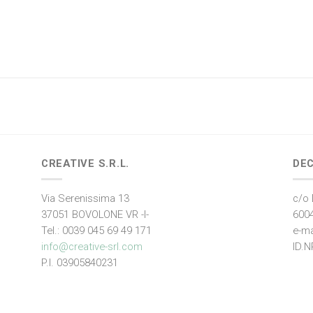
CREATIVE S.R.L.
DEC
Via Serenissima 13
c/o 
37051 BOVOLONE VR -I-
600
Tel.: 0039 045 69 49 171
e-ma
info@creative-srl.com
ID.N
P.I. 03905840231