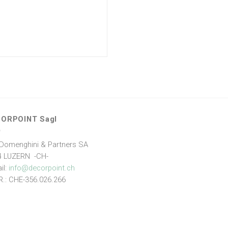
ORPOINT Sagl
Domenghini & Partners SA
4 LUZERN -CH-
il:
info@decorpoint.ch
R.: CHE-356.026.266