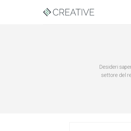
Skip
to
content
Desideri sapern
settore del r