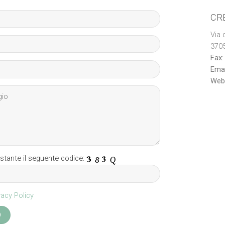
CRE
Via 
3705
Fax
Emai
Web
stante il seguente codice:
vacy Policy