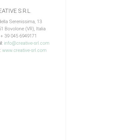
ATIVE S.R.L.
della Serenissima, 13
1 Bovolone (VR), Italia
: + 39 045 6949171
l:
info@creative-srl.com
:
www.creative-srl.com