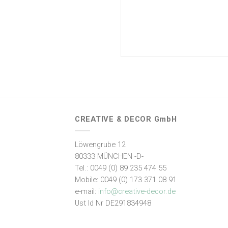
CREATIVE & DECOR GmbH
Löwengrube 12
80333 MÜNCHEN -D-
Tel.: 0049 (0) 89 235 474 55
Mobile: 0049 (0) 173 371 08 91
e-mail:
info@creative-decor.de
Ust Id Nr DE291834948