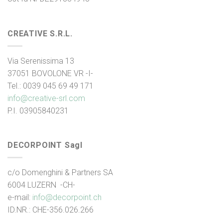
CREATIVE S.R.L.
Via Serenissima 13
37051 BOVOLONE VR -I-
Tel.: 0039 045 69 49 171
info@creative-srl.com
P.I. 03905840231
DECORPOINT Sagl
c/o Domenghini & Partners SA
6004 LUZERN -CH-
e-mail:
info@decorpoint.ch
ID.NR.: CHE-356.026.266