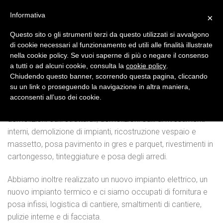
Skip
Informativa
×
to
content
Questo sito o gli strumenti terzi da questo utilizzati si avvalgono
di cookie necessari al funzionamento ed utili alle finalità illustrate
Negozi
nella cookie policy. Se vuoi saperne di più o negare il consenso
a tutti o ad alcuni cookie, consulta la
cookie policy
.
NEGOZIO AD ALGHERO
Chiudendo questo banner, scorrendo questa pagina, cliccando
su un link o proseguendo la navigazione in altra maniera,
Per la realizzazione e il restyling di questo negozio ad
acconsenti all’uso dei cookie.
Alghero, il team di Creative Srl si è occupato a 360 ° di:
demolizioni edili strutturali, demolizioni edili di rivestimenti
interni, demolizione di impianti, ricostruzione vespaio e
massetto, posa pavimento in gres e parquet, rivestimenti in
cartongesso, tinteggiature e posa degli arredi.
Abbiamo inoltre realizzato un nuovo impianto elettrico, un
nuovo impianto termico e ci siamo occupati di fornitura e
posa infissi, logistica di cantiere, smaltimenti di cantiere,
pulizie interne e di facciata.